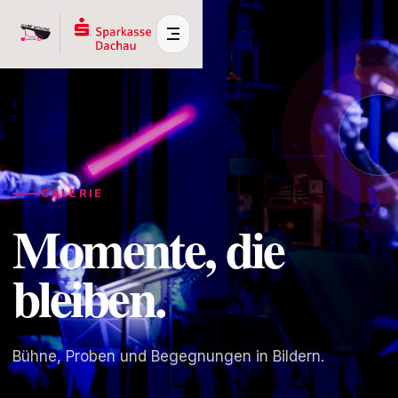
GALERIE
Momente, die
Über uns
Jugend
bleiben.
Vorstand
Impressionen
Presse
Bühne, Proben und Begegnungen in Bildern.
Geschichte