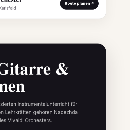
Route planen ↗
arlsfeld
Gitarre &
rnen
izierten Instrumentalunterricht für
den Lehrkräften gehören Nadezhda
des Vivaldi Orchesters.