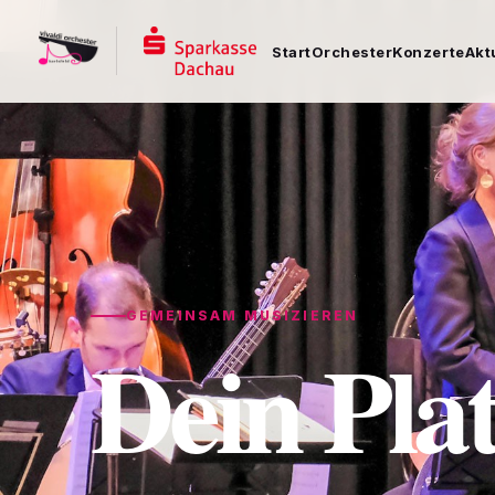
Start
Orchester
Konzerte
Akt
GEMEINSAM MUSIZIEREN
Dein Platz